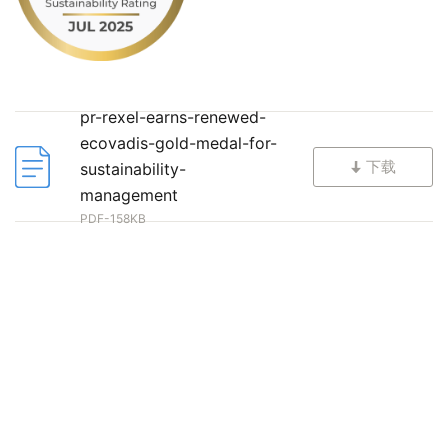
pr-rexel-earns-renewed-
ecovadis-gold-medal-for-
下载
sustainability-
management
PDF-158KB