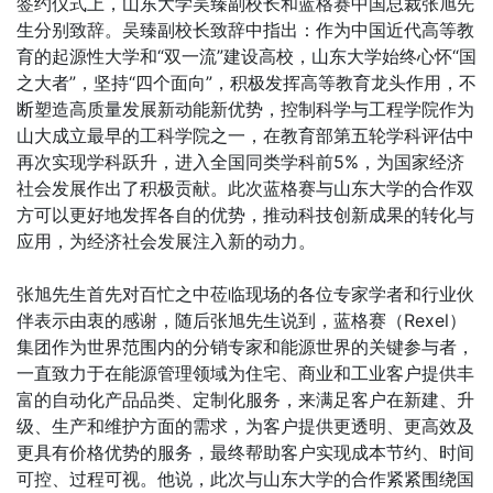
签约仪式上，山东大学吴臻副校长和蓝格赛中国总裁张旭先
生分别致辞。吴臻副校长致辞中指出：作为中国近代高等教
育的起源性大学和“双一流”建设高校，山东大学始终心怀“国
之大者”，坚持“四个面向”，积极发挥高等教育龙头作用，不
断塑造高质量发展新动能新优势，控制科学与工程学院作为
山大成立最早的工科学院之一，在教育部第五轮学科评估中
再次实现学科跃升，进入全国同类学科前5%，为国家经济
社会发展作出了积极贡献。此次蓝格赛与山东大学的合作双
方可以更好地发挥各自的优势，推动科技创新成果的转化与
应用，为经济社会发展注入新的动力。
张旭先生首先对百忙之中莅临现场的各位专家学者和行业伙
伴表示由衷的感谢，随后张旭先生说到，蓝格赛（Rexel）
集团作为世界范围内的分销专家和能源世界的关键参与者，
一直致力于在能源管理领域为住宅、商业和工业客户提供丰
富的自动化产品品类、定制化服务，来满足客户在新建、升
级、生产和维护方面的需求，为客户提供更透明、更高效及
更具有价格优势的服务，最终帮助客户实现成本节约、时间
可控、过程可视。他说，此次与山东大学的合作紧紧围绕国